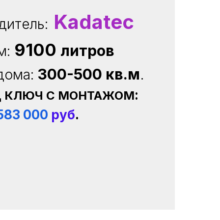
Kadatec
дитель:
9100
литров
м:
300-500 кв.м
.
дома:
:
Д КЛЮЧ С МОНТАЖОМ
583 000
руб
.